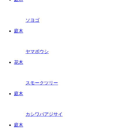
ソヨゴ
庭木
ヤマボウシ
花木
スモークツリー
庭木
カシワバアジサイ
庭木