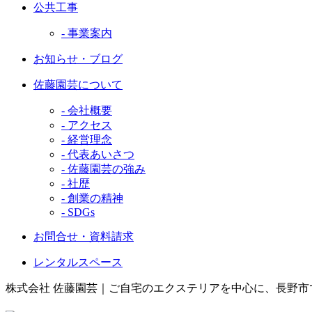
公共工事
- 事業案内
お知らせ・ブログ
佐藤園芸について
- 会社概要
- アクセス
- 経営理念
- 代表あいさつ
- 佐藤園芸の強み
- 社歴
- 創業の精神
- SDGs
お問合せ・資料請求
レンタルスペース
株式会社 佐藤園芸｜ご自宅のエクステリアを中心に、長野市