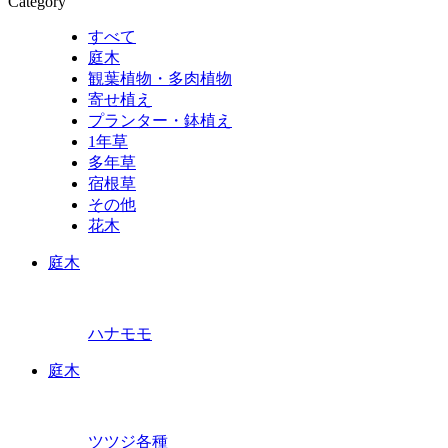
Category
すべて
庭木
観葉植物・多肉植物
寄せ植え
プランター・鉢植え
1年草
多年草
宿根草
その他
花木
庭木
ハナモモ
庭木
ツツジ各種