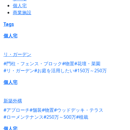
個人宅
商業施設
Tags
個人宅
リ・ガーデン
#門柱・フェンス・ブロック
#物置
#花壇・菜園
#リ・ガーデン
#お庭を活用したい
#150万～250万
個人宅
新築外構
#アプローチ
#舗装
#物置
#ウッドデッキ・テラス
#ローメンテナンス
#250万～500万
#植栽
個人宅