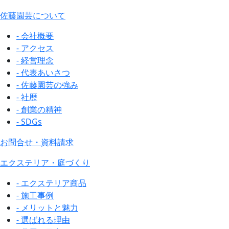
佐藤園芸について
- 会社概要
- アクセス
- 経営理念
- 代表あいさつ
- 佐藤園芸の強み
- 社歴
- 創業の精神
- SDGs
お問合せ・資料請求
エクステリア・庭づくり
- エクステリア商品
- 施工事例
- メリットと魅力
- 選ばれる理由