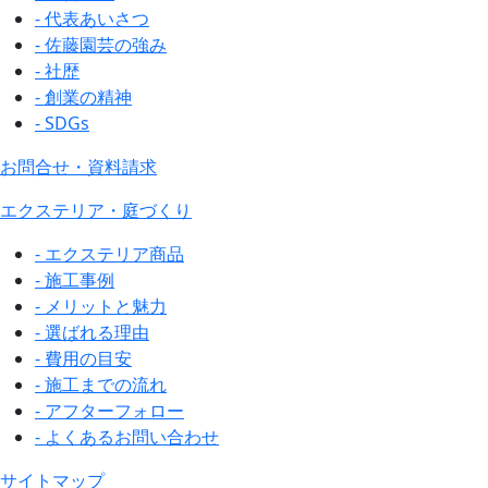
- 代表あいさつ
- 佐藤園芸の強み
- 社歴
- 創業の精神
- SDGs
お問合せ・資料請求
エクステリア・庭づくり
- エクステリア商品
- 施工事例
- メリットと魅力
- 選ばれる理由
- 費用の目安
- 施工までの流れ
- アフターフォロー
- よくあるお問い合わせ
サイトマップ