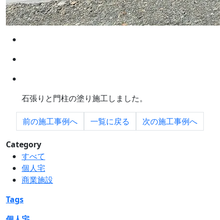
石張りと門柱の塗り施工しました。
前の
施工事例へ
一覧に
戻る
次の
施工事例へ
Category
すべて
個人宅
商業施設
Tags
個人宅