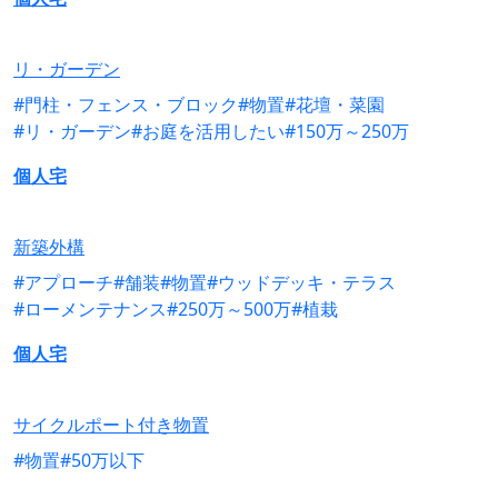
リ・ガーデン
#門柱・フェンス・ブロック
#物置
#花壇・菜園
#リ・ガーデン
#お庭を活用したい
#150万～250万
個人宅
新築外構
#アプローチ
#舗装
#物置
#ウッドデッキ・テラス
#ローメンテナンス
#250万～500万
#植栽
個人宅
サイクルポート付き物置
#物置
#50万以下