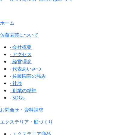
ホーム
佐藤園芸について
- 会社概要
- アクセス
- 経営理念
- 代表あいさつ
- 佐藤園芸の強み
- 社歴
- 創業の精神
- SDGs
お問合せ・資料請求
エクステリア・庭づくり
- エクステリア商品