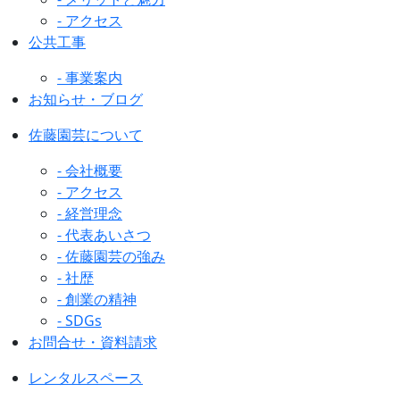
- アクセス
公共工事
- 事業案内
お知らせ・ブログ
佐藤園芸について
- 会社概要
- アクセス
- 経営理念
- 代表あいさつ
- 佐藤園芸の強み
- 社歴
- 創業の精神
- SDGs
お問合せ・資料請求
レンタルスペース