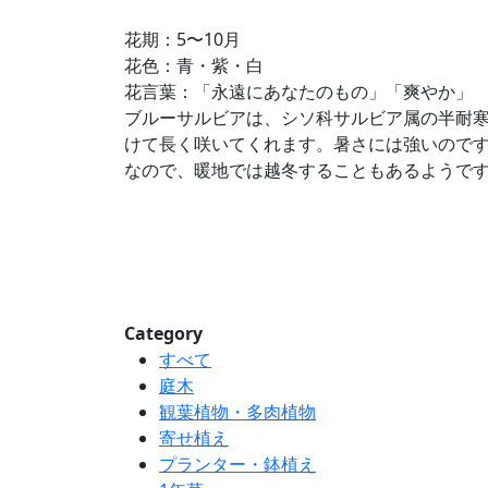
花期：5〜10月
花色：青・紫・白
花言葉：「永遠にあなたのもの」「爽やか」
ブルーサルビアは、シソ科サルビア属の半耐
けて長く咲いてくれます。暑さには強いので
なので、暖地では越冬することもあるようで
Category
すべて
庭木
観葉植物・多肉植物
寄せ植え
プランター・鉢植え