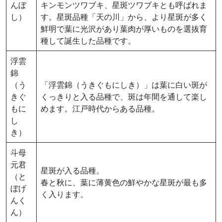
んぼ
キンモンツワブキ、星斑ツワブキとも呼ばれま
し）
す。星斑品種「天の川」から、より星斑が多く
鮮明で葉に光沢があり葉肉が厚いものを選抜育
種して誕生した品種です。
浮雲
錦
（う
「浮雲錦（うきぐもにしき）」は葉に白い斑が
きぐ
くっきりと入る品種で、斑は年間を通して楽し
もに
めます。江戸時代からある品種。
し
き）
斗母
元君
星斑が入る品種。
（と
春と秋に、葉に薄黄色の鮮やかな星斑が最も多
ぼげ
く入ります。
んく
ん）