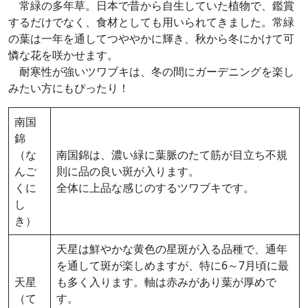
常緑の多年草。日本で昔から自生していた植物で、鑑賞
するだけでなく、食材としても用いられてきました。常緑
の葉は一年を通してつややかに輝き、秋から冬にかけて可
憐な花を咲かせます。
耐寒性が強いツワブキは、冬の間にガーデニングを楽し
みたい方にもぴったり！
南国
錦
（な
南国錦は、濃い緑に葉脈のたて筋が目立ち不規
んご
則に品の良い斑が入ります。
くに
全体に上品な感じのするツワブキです。
し
き）
天星は鮮やかな黄色の星斑が入る品種で、通年
を通して斑が楽しめますが、特に6～7月頃に最
天星
も多く入ります。軸は赤みがあり葉が厚めで
（て
す。