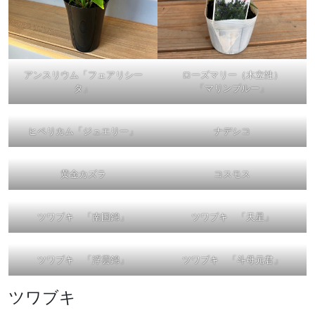
アンスリウム「フェアリシー
ローズマリー（木立性）
タ」
「マリンブルー」
ヒペリカム「ジュエリー」
ナデシコ
黄金カズラ
コスモス
ツワブキ 「南国錦」
ツワブキ 「天星」
ツワブキ 「浮雲錦」
ツワブキ 「斗母元君」
ツワブキ