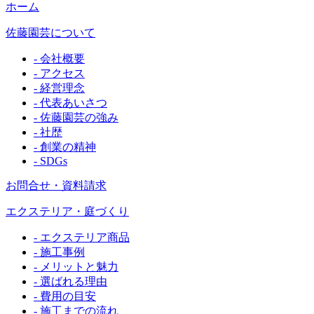
ホーム
佐藤園芸について
- 会社概要
- アクセス
- 経営理念
- 代表あいさつ
- 佐藤園芸の強み
- 社歴
- 創業の精神
- SDGs
お問合せ・資料請求
エクステリア・庭づくり
- エクステリア商品
- 施工事例
- メリットと魅力
- 選ばれる理由
- 費用の目安
- 施工までの流れ