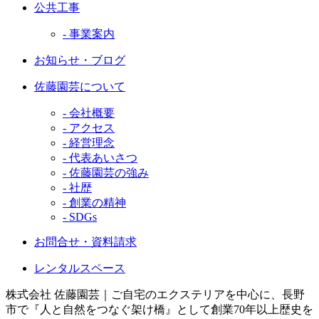
公共工事
- 事業案内
お知らせ・ブログ
佐藤園芸について
- 会社概要
- アクセス
- 経営理念
- 代表あいさつ
- 佐藤園芸の強み
- 社歴
- 創業の精神
- SDGs
お問合せ・資料請求
レンタルスペース
株式会社 佐藤園芸｜ご自宅のエクステリアを中心に、長野
市で『人と自然をつなぐ架け橋』として創業70年以上歴史を