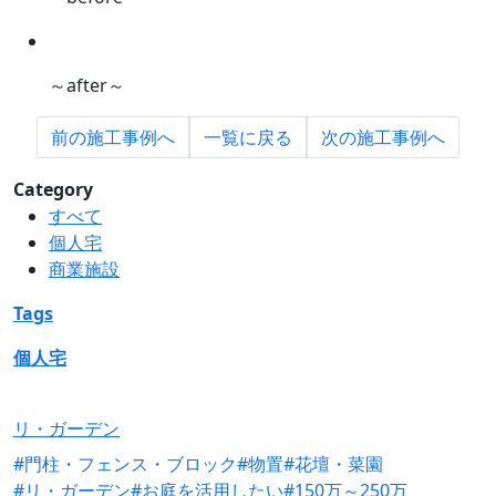
～after～
前の
施工事例へ
一覧に
戻る
次の
施工事例へ
Category
すべて
個人宅
商業施設
Tags
個人宅
リ・ガーデン
#門柱・フェンス・ブロック
#物置
#花壇・菜園
#リ・ガーデン
#お庭を活用したい
#150万～250万