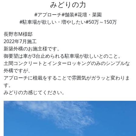
みどりの力
#アプローチ
#舗装
#花壇・菜園
#駐車場が欲しい・増やしたい
#50万～150万
長野市M様邸
2022年7月施工
新築外構のお施主様です。
御要望は車が3台止められる駐車場が欲しいとのこと。
土間コンクリートとインターロッキングのみのシンプルな
外構ですが、
アプローチに植栽をすることで雰囲気がガラッと変わりま
す。
みどりの力感じてください。