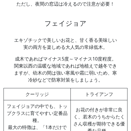
ただし、夜間の窓辺は冷えるので注意が必要！
フェイジョア
エキゾチックで美しいお花と、甘く香る美味しい
実の両方を楽しめる大人気の常緑低木。
成木であればマイナス5度～マイナス10度程度。
関東以西の温暖な地域であれば地植えで越冬でき
ますが、幼木の間は強い寒風や霜に弱いため、寒
冷紗などで防寒対策をしましょう。
クーリッジ
トライアンフ
フェイジョアの中でも、トッ
お花の付きが非常に良
プクラスに育てやすい定番品
く、若木のうちからたく
種。
さん収穫が期待できる優
最大の特徴は、「1本だけで
秀な品種。