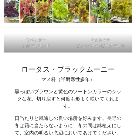
ラベンダー
アガスタチ
シルバーサンド
ピンクパール/ピーチパール
ロータス・ブラックムーニー
マメ科（半耐寒性多年）
黒っぽいブラウンと黄色のツートンカラーのシッ
クな花、切り戻すと何度も形よく咲いてくれま
す。
日当たりと風通しの良い場所を好みます。長野の
冬は霜に当たらないように、冬の間は鉢植えにし
て、室内の明るい窓辺においてあげてください。