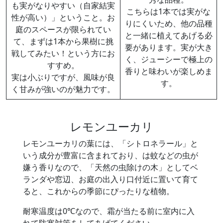
も実がなりやすい（自家結実
こちらは1本では実がな
性が高い）」ということ。お
りにくいため、他の品種
庭のスペースが限られてい
と一緒に植えてあげる必
て、まずは1本から果樹に挑
要があります。実が大き
戦してみたい！という方にお
く、ジューシーで極上の
すすめ。
香りと味わいが楽しめま
実は小ぶりですが、風味が良
す。
く甘みが強いのが魅力です。
レモンユーカリ
レモンユーカリの葉には、「シトロネラール」と
いう成分が豊富に含まれており、は蚊などの虫が
嫌う香りなので、「天然の虫除けの木」としてベ
ランダや窓辺、お庭の出入り口付近に置いて育て
ると、これからの季節にぴったりな植物。
耐寒温度は0℃なので、霜が当たる前に室内に入
れて防寒対策をしてあげてください。