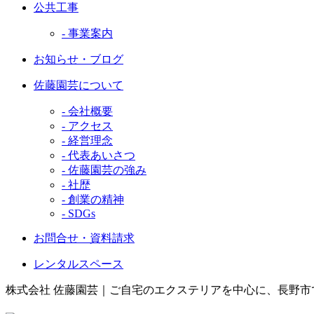
公共工事
- 事業案内
お知らせ・ブログ
佐藤園芸について
- 会社概要
- アクセス
- 経営理念
- 代表あいさつ
- 佐藤園芸の強み
- 社歴
- 創業の精神
- SDGs
お問合せ・資料請求
レンタルスペース
株式会社 佐藤園芸｜ご自宅のエクステリアを中心に、長野市