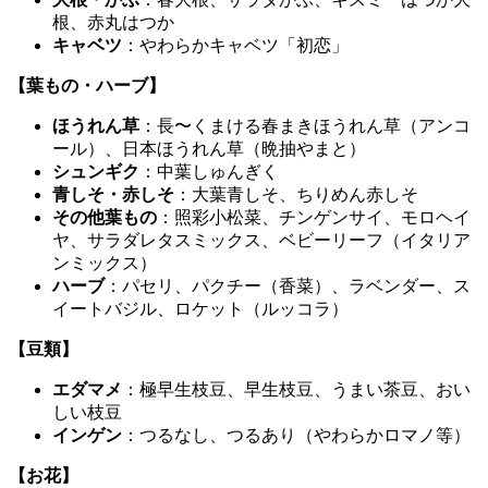
根、赤丸はつか
キャベツ
：やわらかキャベツ「初恋」
【葉もの・ハーブ】
ほうれん草
：長〜くまける春まきほうれん草（アンコ
ール）、日本ほうれん草（晩抽やまと）
シュンギク
：中葉しゅんぎく
青しそ・赤しそ
：大葉青しそ、ちりめん赤しそ
その他葉もの
：照彩小松菜、チンゲンサイ、モロヘイ
ヤ、サラダレタスミックス、ベビーリーフ（イタリア
ンミックス）
ハーブ
：パセリ、パクチー（香菜）、ラベンダー、ス
イートバジル、ロケット（ルッコラ）
【豆類】
エダマメ
：極早生枝豆、早生枝豆、うまい茶豆、おい
しい枝豆
インゲン
：つるなし、つるあり（やわらかロマノ等）
【お花】