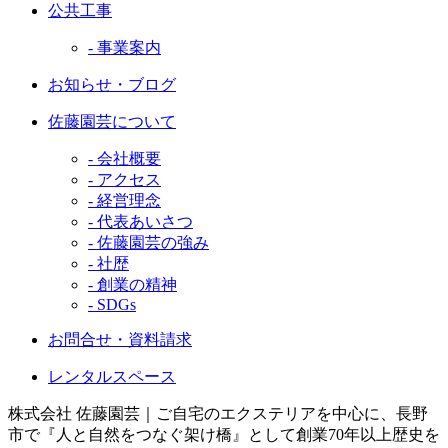
公共工事
- 事業案内
お知らせ・ブログ
佐藤園芸について
- 会社概要
- アクセス
- 経営理念
- 代表あいさつ
- 佐藤園芸の強み
- 社歴
- 創業の精神
- SDGs
お問合せ・資料請求
レンタルスペース
株式会社 佐藤園芸｜ご自宅のエクステリアを中心に、長野
市で『人と自然をつなぐ架け橋』として創業70年以上歴史を