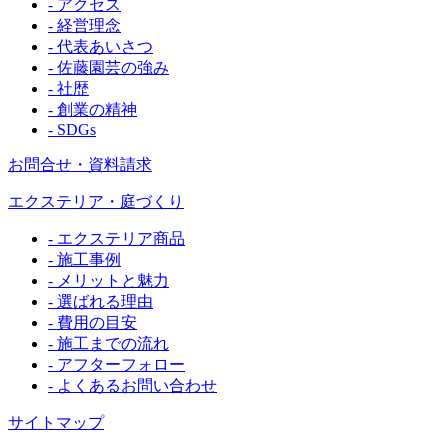
- アクセス
- 経営理念
- 代表あいさつ
- 佐藤園芸の強み
- 社歴
- 創業の精神
- SDGs
お問合せ・資料請求
エクステリア・庭づくり
- エクステリア商品
- 施工事例
- メリットと魅力
- 選ばれる理由
- 費用の目安
- 施工までの流れ
- アフターフォロー
- よくあるお問い合わせ
サイトマップ