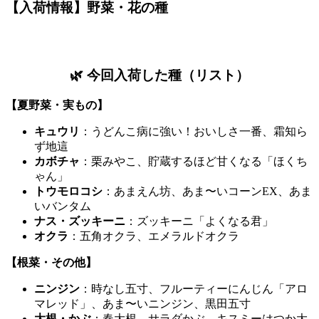
【入荷情報】野菜・花の種
🌿 今回入荷した種（リスト）
【夏野菜・実もの】
キュウリ
：うどんこ病に強い！おいしさ一番、霜知ら
ず地這
カボチャ
：栗みやこ、貯蔵するほど甘くなる「ほくち
ゃん」
トウモロコシ
：あまえん坊、あま〜いコーンEX、あま
いバンタム
ナス・ズッキーニ
：ズッキーニ「よくなる君」
オクラ
：五角オクラ、エメラルドオクラ
【根菜・その他】
ニンジン
：時なし五寸、フルーティーにんじん「アロ
マレッド」、あま〜いニンジン、黒田五寸
大根・かぶ
：春大根、サラダかぶ、キスミーはつか大