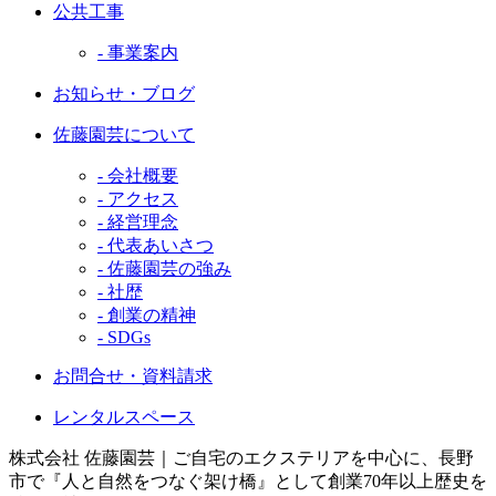
公共工事
- 事業案内
お知らせ・ブログ
佐藤園芸について
- 会社概要
- アクセス
- 経営理念
- 代表あいさつ
- 佐藤園芸の強み
- 社歴
- 創業の精神
- SDGs
お問合せ・資料請求
レンタルスペース
株式会社 佐藤園芸｜ご自宅のエクステリアを中心に、長野
市で『人と自然をつなぐ架け橋』として創業70年以上歴史を