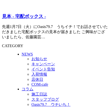
見本 - 宅配ボックス -
先週1月7日（火）にOasis79.7 うちイチ！でお話させていた
だきました宅配ボックスの見本が届きました ご興味がござ
いましたら、佐藤園芸…
CATEGORY
NEWS
お知らせ
キャンペーン
イベント告知
入荷情報
店休日
COM-cafe
コラム
施工日誌
スタッフブログ
Oasis79.7 ウチいち！