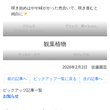
咲き始めはやや緑がかった色合いで、咲き進むと
純白に
プリムラ
プリムラ 菜々ちゃん
Farmer s Selection
観葉植物
フィカス・ナナ
ガジュマル
2026年2月2日 佐藤園芸
前の
記事へ
ピックアップ一覧に
戻る
次の
記事へ
ピックアップ記事一覧
お知らせ