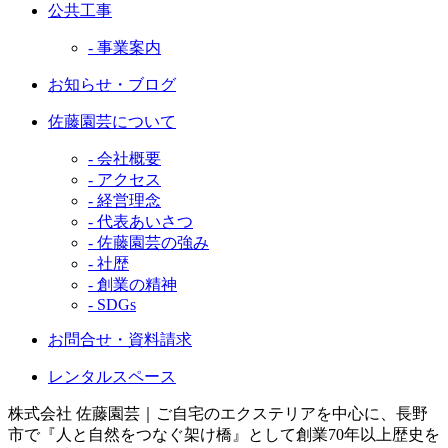
公共工事
- 事業案内
お知らせ・ブログ
佐藤園芸について
- 会社概要
- アクセス
- 経営理念
- 代表あいさつ
- 佐藤園芸の強み
- 社歴
- 創業の精神
- SDGs
お問合せ・資料請求
レンタルスペース
株式会社 佐藤園芸｜ご自宅のエクステリアを中心に、長野
市で『人と自然をつなぐ架け橋』として創業70年以上歴史を