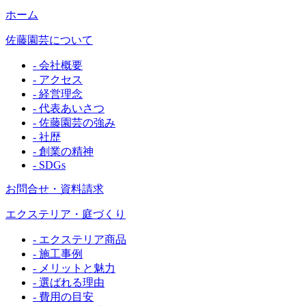
ホーム
佐藤園芸について
- 会社概要
- アクセス
- 経営理念
- 代表あいさつ
- 佐藤園芸の強み
- 社歴
- 創業の精神
- SDGs
お問合せ・資料請求
エクステリア・庭づくり
- エクステリア商品
- 施工事例
- メリットと魅力
- 選ばれる理由
- 費用の目安