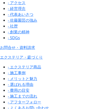
- アクセス
- 経営理念
- 代表あいさつ
- 佐藤園芸の強み
- 社歴
- 創業の精神
- SDGs
お問合せ・資料請求
エクステリア・庭づくり
- エクステリア商品
- 施工事例
- メリットと魅力
- 選ばれる理由
- 費用の目安
- 施工までの流れ
- アフターフォロー
- よくあるお問い合わせ