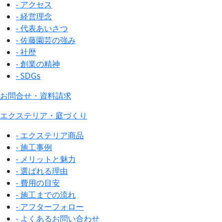
- アクセス
- 経営理念
- 代表あいさつ
- 佐藤園芸の強み
- 社歴
- 創業の精神
- SDGs
お問合せ・資料請求
エクステリア・庭づくり
- エクステリア商品
- 施工事例
- メリットと魅力
- 選ばれる理由
- 費用の目安
- 施工までの流れ
- アフターフォロー
- よくあるお問い合わせ