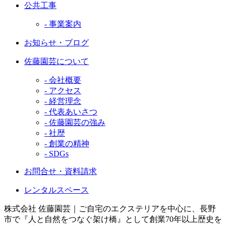
公共工事
- 事業案内
お知らせ・ブログ
佐藤園芸について
- 会社概要
- アクセス
- 経営理念
- 代表あいさつ
- 佐藤園芸の強み
- 社歴
- 創業の精神
- SDGs
お問合せ・資料請求
レンタルスペース
株式会社 佐藤園芸｜ご自宅のエクステリアを中心に、長野
市で『人と自然をつなぐ架け橋』として創業70年以上歴史を