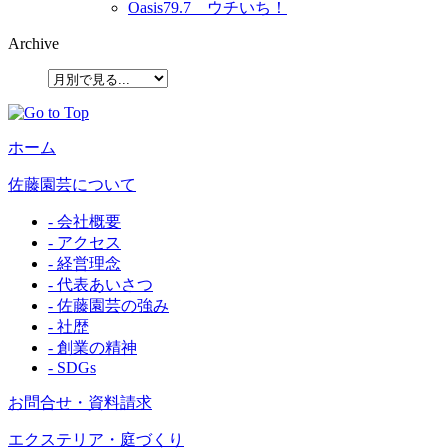
Oasis79.7 ウチいち！
Archive
ホーム
佐藤園芸について
- 会社概要
- アクセス
- 経営理念
- 代表あいさつ
- 佐藤園芸の強み
- 社歴
- 創業の精神
- SDGs
お問合せ・資料請求
エクステリア・庭づくり