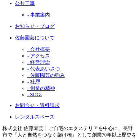
公共工事
- 事業案内
お知らせ・ブログ
佐藤園芸について
- 会社概要
- アクセス
- 経営理念
- 代表あいさつ
- 佐藤園芸の強み
- 社歴
- 創業の精神
- SDGs
お問合せ・資料請求
レンタルスペース
株式会社 佐藤園芸｜ご自宅のエクステリアを中心に、長野
市で『人と自然をつなぐ架け橋』として創業70年以上歴史を