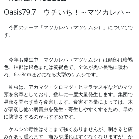
Oasis79.7 ウチいち！～マツカレハ～
今回のテーマ「マツカレハ（マツケムシ）」についてで
す。
今年も発生中。マツカレハ（マツケムシ）は頭部は暗褐
色、胴部は銀色または黄褐色で、全体が黒い長毛に覆わ
れ、6～8cmほどになる大型のケムシです。
幼虫は、アカマツ・クロマツ・ヒマラヤスギなどのマツ
類を食草としており、数年に一度大量発生します。集団で
昼夜を問わず葉を食害します。食害する量によっては、木
が衰弱し他の病害虫を発生・寄生しやすくするため、早め
に防除をするのがおすすめです。
ケムシの毒性はそこまで強くありませんが、刺さると痛
みがあり腫れます。痛みや腫れはすぐなくなりますが、か