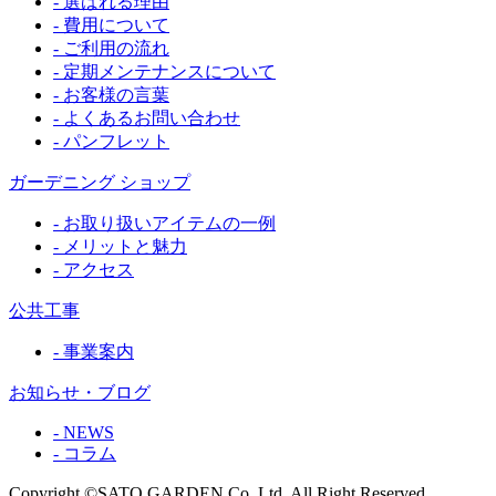
- 選ばれる理由
- 費用について
- ご利用の流れ
- 定期メンテナンスについて
- お客様の言葉
- よくあるお問い合わせ
- パンフレット
ガーデニング ショップ
- お取り扱いアイテムの一例
- メリットと魅力
- アクセス
公共工事
- 事業案内
お知らせ・ブログ
- NEWS
- コラム
Copyright ©SATO GARDEN Co,.Ltd. All Right Reserved.