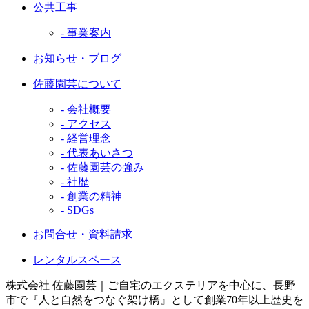
公共工事
- 事業案内
お知らせ・ブログ
佐藤園芸について
- 会社概要
- アクセス
- 経営理念
- 代表あいさつ
- 佐藤園芸の強み
- 社歴
- 創業の精神
- SDGs
お問合せ・資料請求
レンタルスペース
株式会社 佐藤園芸｜ご自宅のエクステリアを中心に、長野
市で『人と自然をつなぐ架け橋』として創業70年以上歴史を