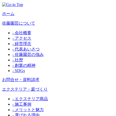
ホーム
佐藤園芸について
- 会社概要
- アクセス
- 経営理念
- 代表あいさつ
- 佐藤園芸の強み
- 社歴
- 創業の精神
- SDGs
お問合せ・資料請求
エクステリア・庭づくり
- エクステリア商品
- 施工事例
- メリットと魅力
- 選ばれる理由