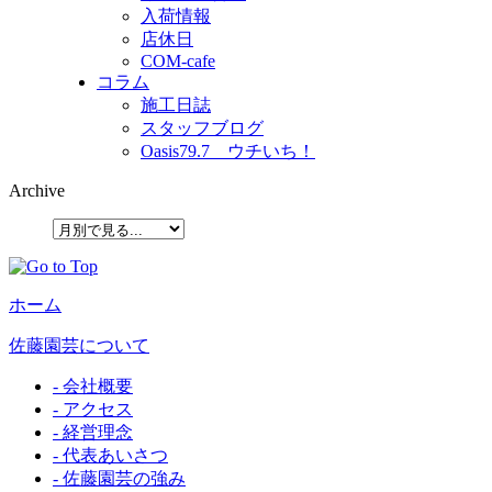
入荷情報
店休日
COM-cafe
コラム
施工日誌
スタッフブログ
Oasis79.7 ウチいち！
Archive
ホーム
佐藤園芸について
- 会社概要
- アクセス
- 経営理念
- 代表あいさつ
- 佐藤園芸の強み