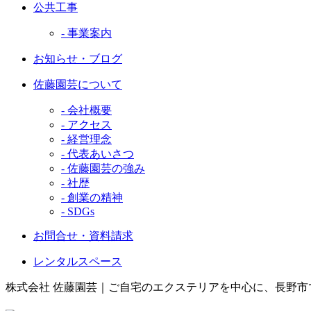
公共工事
- 事業案内
お知らせ・ブログ
佐藤園芸について
- 会社概要
- アクセス
- 経営理念
- 代表あいさつ
- 佐藤園芸の強み
- 社歴
- 創業の精神
- SDGs
お問合せ・資料請求
レンタルスペース
株式会社 佐藤園芸｜ご自宅のエクステリアを中心に、長野市